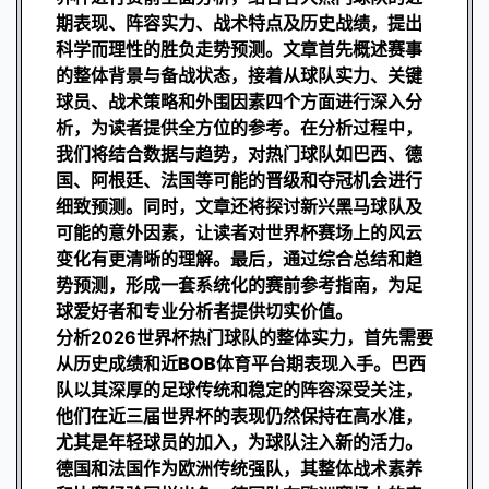
期表现、阵容实力、战术特点及历史战绩，提出
科学而理性的胜负走势预测。文章首先概述赛事
的整体背景与备战状态，接着从球队实力、关键
球员、战术策略和外围因素四个方面进行深入分
析，为读者提供全方位的参考。在分析过程中，
我们将结合数据与趋势，对热门球队如巴西、德
国、阿根廷、法国等可能的晋级和夺冠机会进行
细致预测。同时，文章还将探讨新兴黑马球队及
可能的意外因素，让读者对世界杯赛场上的风云
变化有更清晰的理解。最后，通过综合总结和趋
势预测，形成一套系统化的赛前参考指南，为足
球爱好者和专业分析者提供切实价值。
分析2026世界杯热门球队的整体实力，首先需要
从历史成绩和近
BOB体育平台
期表现入手。巴西
队以其深厚的足球传统和稳定的阵容深受关注，
他们在近三届世界杯的表现仍然保持在高水准，
尤其是年轻球员的加入，为球队注入新的活力。
德国和法国作为欧洲传统强队，其整体战术素养