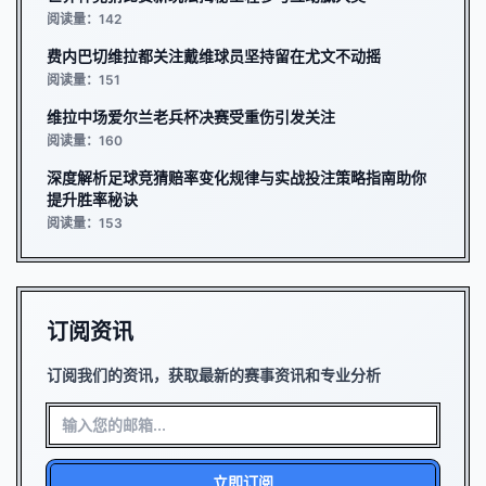
阅读量：142
费内巴切维拉都关注戴维球员坚持留在尤文不动摇
阅读量：151
维拉中场爱尔兰老兵杯决赛受重伤引发关注
阅读量：160
深度解析足球竞猜赔率变化规律与实战投注策略指南助你
提升胜率秘诀
阅读量：153
订阅资讯
订阅我们的资讯，获取最新的赛事资讯和专业分析
立即订阅