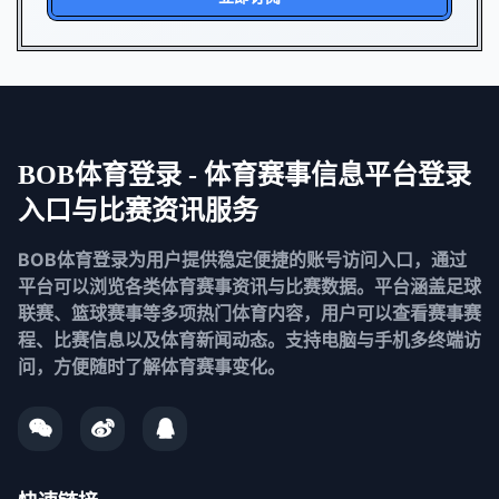
BOB体育登录 - 体育赛事信息平台登录
入口与比赛资讯服务
BOB体育登录为用户提供稳定便捷的账号访问入口，通过
平台可以浏览各类体育赛事资讯与比赛数据。平台涵盖足球
联赛、篮球赛事等多项热门体育内容，用户可以查看赛事赛
程、比赛信息以及体育新闻动态。支持电脑与手机多终端访
问，方便随时了解体育赛事变化。