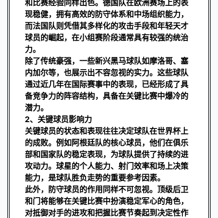
和比赛经验同样出色。德国队在欧洲赛场上的表
现稳健，拥有高效的防守体系和中场组织能力，
而法国队则凭借其多样化的攻击手段和年轻天才
球员的崛起，在小组赛阶段通常具有较强的统治
力。
除了传统豪强，一些新兴黑马球队如摩洛哥、塞
内加尔等，也展示出不容忽视的实力。这些球队
通过近几年在国际赛事中的表现，已经形成了具
备竞争力的阵容结构，具备在关键比赛中爆冷的
潜力。
2、关键球员影响力
关键球员的状态和表现往往决定球队在世界杯上
的成败。例如阿根廷队的核心球员，他们在俱乐
部和国家队的稳定表现，为球队提供了持续的进
攻动力。球星的个人能力、射门效率和场上决策
能力，是球队胜负走势的重要参考因素。
此外，防守球员的作用同样不可忽视。顶级后卫
和门将能够在关键比赛中扮演稳定军心的角色，
对抵御对手的进攻和把握比赛节奏起到决定性作